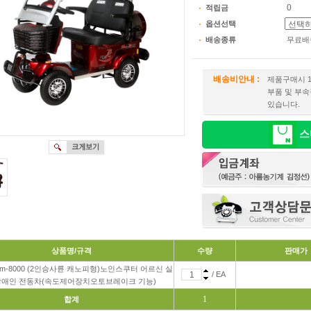
적립금
옵션선택
배송종류
무료배
배송비안내 :
제품구매시 
부품 및 부속
있습니다.
스
상품명/규격
수량
판매가
m-8000 (2인승사륜 캐노피형)노인스쿠터 어르신 실
/ EA
애인 전동차(속도제어장치오토브레이크 기능)
1
합계