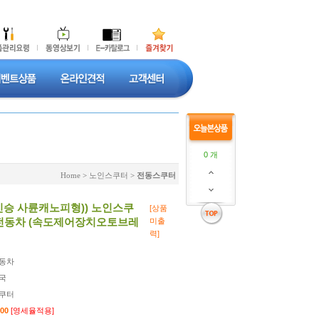
0 개
Home
>
노인스쿠터
>
전동스쿠터
(2인승 사륜캐노피형)) 노인스쿠
[상품
전동차 (속도제어장치오토브레
미출
력]
동차
국
쿠터
000
[영세율적용]