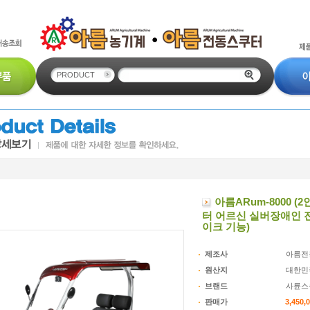
PRODUCT
아름ARum-8000 
터 어르신 실버장애인 
이크 기능)
제조사
아름전
원산지
대한민
브랜드
사륜스
판매가
3,450,