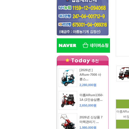
[2026년 ]
ARum-7000 사
륜스...
2,280,000원
아름ARum1350-
1A (2인승삼륜...
2,650,000원
아름ARu
버장
2026년 신상품 7
마력관리기 ...
1,980,000원