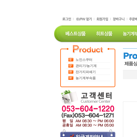
1
노인스쿠터
2
관리기/농기계
3
잔가지파쇄기
4
농기계부속품