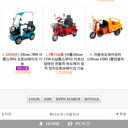
2,450,000원
4.
[2026년 ]
ARum-7000 사
5.
[특가상풒 ]
아름ARum
6.
자동속도제어장치
륜스쿠터 오토브레이크 기
1350-1(삼륜스쿠터) 어르신
(ARum-1500) 3륜전동차
능
장애인 전동차 속도제어 장
치 전자오토브레이크 기능
2,280,000원
2,350,000원
LOGIN
JOIN
ID/PW SEARCH
MYPAGE
이전
위로
회사소개
|
이용안내